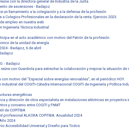
eúne con la directora general de Industria de la Junta
ento de ascensores - Badajoz
 un llamamiento a la colegiación y a la defensa de la profesión
 a Colegios Profesionales en la declaración de la renta. Ejercicio 2023.
 de empleo en nuestra web
 Ingeniería Técnica Industrial
icipa en el acto académico con motivo del Patrón de la profesión
écnico de la unidad de energía
024 - Badajoz, 6 de abril
- Badajoz
O. - Badajoz
 reúne con Guardiola para estrechar la colaboración y mejorar la situación de 
a con motivo del "Especial sobre energías renovables", en el periódico HOY.
 Industrial del COGITI-Cátedra Internacional COGITI de Ingeniería y Política Ind
ucturas energéticas
ica y dirección de obra especialista en instalaciones eléctricas en proyectos i
ritos y convenio entre COGITI y FNMT
ntil de COPITIBA
vil profesional ALKORA COPITIBA. Anualidad 2024.
 Año 2024
remio Accesibilidad Universal y Diseño para Todos