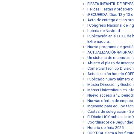
FIESTA INFANTIL DE REYE
Felices Fiestas y próspero
¡RECUERDA! Días 12 y 13 d
Acto de entrega de los p
I Congreso Nacional de Inge
Lotería de Navidad
Publicación en el D.O.E de
Extremadura.
Nuevo programa de gestión
ACTUALIZACIÓN/MIGRACIÓN 
Un sistema de reconocimie
Abierto el plazo de inscri
Comercial Técnico División
Actualización horario COP
Publicado nuevo número de 
Máster Dirección y Gestión
Máster Universitario en Inf
Nuevo acceso a "El periód
Nuevas ofertas de empleo
Ingeniero para equipo técn
Cuotas de colegiación - S
El Diario HOY publica la i
Coordinador de Seguridad 
Horario de feria 2025
COPITIBA alerta a los futuro