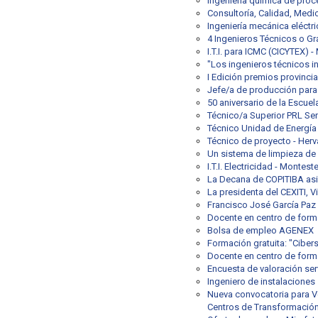
Ingeniería química de proc
Consultoría, Calidad, Medi
Ingeniería mecánica eléctri
4 Ingenieros Técnicos o Gr
I.T.I. para ICMC (CICYTEX) -
"Los ingenieros técnicos i
I Edición premios provincia
Jefe/a de producción para 
50 aniversario de la Escuel
Técnico/a Superior PRL Sen
Técnico Unidad de Energía
Técnico de proyecto - Herv
Un sistema de limpieza de
I.T.I. Electricidad - Montest
La Decana de COPITIBA asis
La presidenta del CEXITI, 
Francisco José García Paz
Docente en centro de form
Bolsa de empleo AGENEX
Formación gratuita: "Ciber
Docente en centro de form
Encuesta de valoración ser
Ingeniero de instalaciones
Nueva convocatoria para Ve
Centros de Transformació