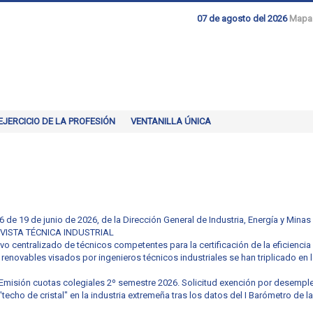
07 de agosto del 2026
Mapa
EJERCICIO DE LA PROFESIÓN
VENTANILLA ÚNICA
e 19 de junio de 2026, de la Dirección General de Industria, Energía y Minas
REVISTA TÉCNICA INDUSTRIAL
vo centralizado de técnicos competentes para la certificación de la eficiencia 
renovables visados por ingenieros técnicos industriales se han triplicado en l
- Emisión cuotas colegiales 2º semestre 2026. Solicitud exención por desempl
techo de cristal" en la industria extremeña tras los datos del I Barómetro de l