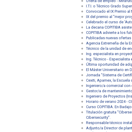
Oferta de empleo - Mirafut
I.T.I. o Técnico Grado Supe
Convocado el IX Premio al 
IX del premio al "mejor pr
Celebrado el curso de 'Au
La decana COPITIBA asiste a
COPITIBA advierte a los fut
Publicadas nuevas oferta
Agencia Extremeña de la E
Técnico de la unidad de en
Ing. especialista en proyec
Ing. Técnico - Especialista
Última oportunidad de adqu
El Máster Universitario en
Jornada "Sistema de Certi
Cexiti, Apamex, la Escuela
Ingeniero/a comercial con 
Gestor/a de mantenimiento
Ingeniero de Proyectos (Ins
Horario de verano 2024 - C
Curso COPITIBA. En Badajoz
Titulación gratuita "Cibers
Cibersecurity”.
Responsable técnico insta
Adjunto/a Director de plan