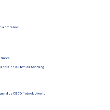
r la profesión
tiembre
es para los IX Premios Accesing
encial de CISCO: “Introduction to