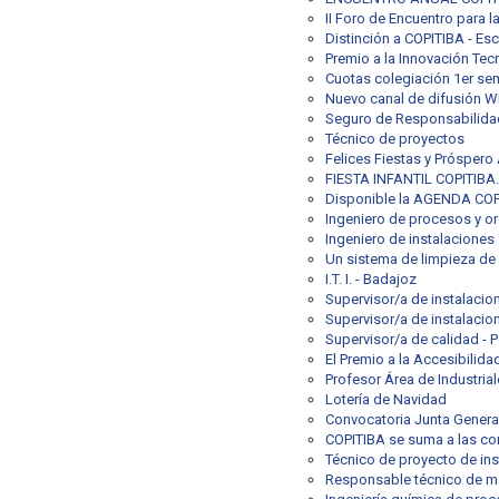
II Foro de Encuentro para 
Distinción a COPITIBA - Esc
Premio a la Innovación Tec
Cuotas colegiación 1er se
Nuevo canal de difusión
Seguro de Responsabilidad 
Técnico de proyectos
Felices Fiestas y Próspero
FIESTA INFANTIL COPITIBA.
Disponible la AGENDA COP
Ingeniero de procesos y or
Ingeniero de instalaciones
Un sistema de limpieza de
I.T. I. - Badajoz
Supervisor/a de instalacio
Supervisor/a de instalacion
Supervisor/a de calidad - P
El Premio a la Accesibilid
Profesor Área de Industria
Lotería de Navidad
Convocatoria Junta General
COPITIBA se suma a las con
Técnico de proyecto de ins
Responsable técnico de m