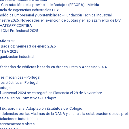
la Contratación de la provincia de Badajoz (FECOBA) - Mérida
uela de Ingenierías Industriales UEx
nológica Empresarial y Sostenibilidad - Fundación Técnica Industrial
mestre 2025. Novedades en exención de cuotas y en aplazamiento de D.V.
 WHATSAPP COPITIBA
Civil Profesional 2025
 Año 2025
 Badajoz, viernes 3 de enero 2025
ITIBA 2025
ganización industrial
 fachadas de edificios basado en drones, Premio Accesing 2024
nes mecánicas - Portugal
es eléctricas - Portugal
ortugal
ad Universal 2024 se entregará en Plasencia el 28 de Noviembre
les de Ciclos Formativos - Badajoz
 Extraordinaria. Adaptación Estatutos del Colegio.
dolencias por las víctimas de la DANA y anuncia la colaboración de sus pro
talaciones industriales
antenimiento y obras