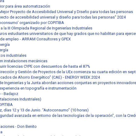
ura
rior para área automatización
Mejor Proyecto de Accesibilidad Universal y Diseño para todas las personas
oyecto de accesibilidad universal y diseño para todas las personas" 2024
toconsumo' organizado por COPITIBA
 la III Olimpiada Regional de Ingenierías Industriales
uros estudiantes universitarios de que hay grados que no habilitan para ejerce
s de empleo - ARRAM Consultores y GPEX
nergía
ergía
tos industriales
 en instalaciones mecánicas
irir licencias CYPE con descuentos de hasta el 87%
 Dirección y Gestión de Proyectos de la UEx comienza su cuarta edición en sep
ficados de Ahorro Energético" (CAE) - ENERGY WEEK 2024
 de Ingenierías y la Junta abordan acciones conjuntas en proyectos innovador
experiencia en topografía e instrumentación
 - Badajoz
talaciones Industriales)
OPITIBA
, días 12 y 13 de Junio. “Autoconsumo” (10 horas)
eguridad avanzada en entorno de las tecnologías de la operación", con la Cred
laciones - Don Benito
ta