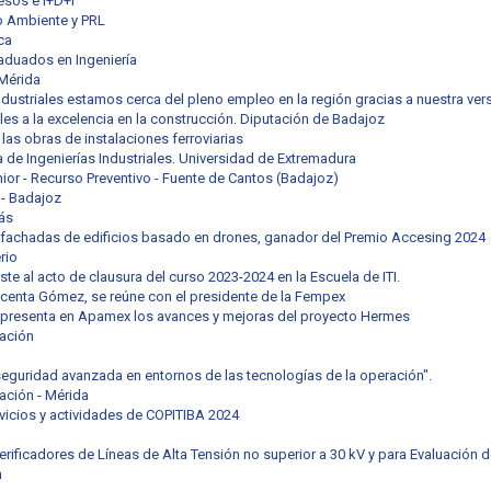
esos e I+D+i
o Ambiente y PRL
ca
aduados en Ingeniería
 Mérida
ndustriales estamos cerca del pleno empleo en la región gracias a nuestra vers
les a la excelencia en la construcción. Diputación de Badajoz
las obras de instalaciones ferroviarias
a de Ingenierías Industriales. Universidad de Extremadura
ior - Recurso Preventivo - Fuente de Cantos (Badajoz)
 - Badajoz
ás
 fachadas de edificios basado en drones, ganador del Premio Accesing 2024
erio
te al acto de clausura del curso 2023-2024 en la Escuela de ITI.
Vicenta Gómez, se reúne con el presidente de la Fempex
 presenta en Apamex los avances y mejoras del proyecto Hermes
ación
seguridad avanzada en entornos de las tecnologías de la operación".
ación - Mérida
vicios y actividades de COPITIBA 2024
rificadores de Líneas de Alta Tensión no superior a 30 kV y para Evaluación 
n