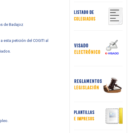
cas de Badajoz
a esta petición del COGITI al
giados.
pleo.