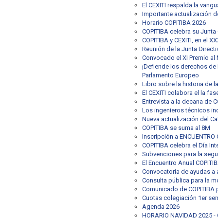
El CEXITI respalda la vangu
Importante actualización 
Horario COPITIBA 2026
COPITIBA celebra su Junta
COPITIBA y CEXITI, en el X
Reunión de la Junta Directi
Convocado el XI Premio al 
¡Defiende los derechos de l
Parlamento Europeo
Libro sobre la historia de l
El CEXITI colabora el la fa
Entrevista a la decana de 
Los ingenieros técnicos in
Nueva actualización del C
COPITIBA se suma al 8M
Inscripción a ENCUENTRO 
COPITIBA celebra el Día Inte
Subvenciones para la segu
El Encuentro Anual COPITIB
Convocatoria de ayudas a a
Consulta pública para la mo
Comunicado de COPITIBA po
Cuotas colegiación 1er se
Agenda 2026
HORARIO NAVIDAD 2025 - 