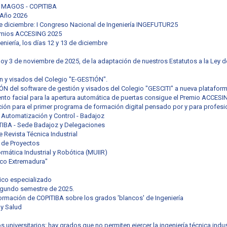
S MAGOS - COPITIBA
 Año 2026
e diciembre: I Congreso Nacional de Ingeniería INGEFUTUR25
remios ACCESING 2025
niería, los días 12 y 13 de diciembre
 hoy 3 de noviembre de 2025, de la adaptación de nuestros Estatutos a la Ley 
 y visados del Colegio "E-GESTIÓN".
del software de gestión y visados del Colegio "GESCITI" a nueva platafor
nto facial para la apertura automática de puertas consigue el Premio ACCESI
pción para el primer programa de formación digital pensado por y para profesi
 Automatización y Control - Badajoz
ITIBA - Sede Badajoz y Delegaciones
Revista Técnica Industrial
 de Proyectos
ormática Industrial y Robótica (MUIIR)
ico Extremadura"
ico especializado
egundo semestre de 2025.
nformación de COPITIBA sobre los grados 'blancos' de Ingeniería
y Salud
s universitarios: hay grados que no permiten ejercer la ingeniería técnica indust