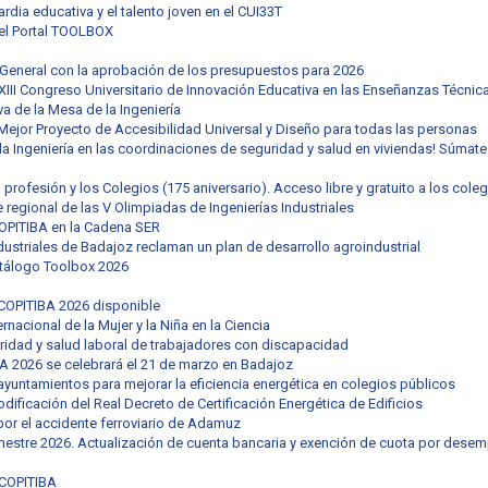
ardia educativa y el talento joven en el CUI33T
del Portal TOOLBOX
 General con la aprobación de los presupuestos para 2026
XXIII Congreso Universitario de Innovación Educativa en las Enseñanzas Técni
va de la Mesa de la Ingeniería
Mejor Proyecto de Accesibilidad Universal y Diseño para todas las personas
a Ingeniería en las coordinaciones de seguridad y salud en viviendas! Súmate 
a profesión y los Colegios (175 aniversario). Acceso libre y gratuito a los cole
se regional de las V Olimpiadas de Ingenierías Industriales
COPITIBA en la Cadena SER
dustriales de Badajoz reclaman un plan de desarrollo agroindustrial
atálogo Toolbox 2026
COPITIBA 2026 disponible
rnacional de la Mujer y la Niña en la Ciencia
ridad y salud laboral de trabajadores con discapacidad
A 2026 se celebrará el 21 de marzo en Badajoz
yuntamientos para mejorar la eficiencia energética en colegios públicos
dificación del Real Decreto de Certificación Energética de Edificios
r el accidente ferroviario de Adamuz
mestre 2026. Actualización de cuenta bancaria y exención de cuota por desem
COPITIBA