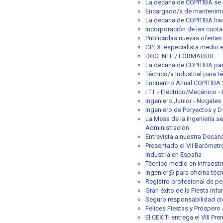
La decana de COPITIBA se r
Encargado/a de mantenimi
La decana de COPITIBA hace
Incorporación de las cuotas
Publicadas nuevas ofertas
GPEX: especialista medio en
DOCENTE / FORMADOR
La decana de COPITIBA part
Técnico/a Industrial para t
Encuentro Anual COPITIBA 2
I.T.I. - Eléctrico/Mecánico 
Ingeniero Junior - Nogales
Ingeniero de Poryectos y D.
La Mesa de la Ingeniería se
Administración
Entrevista a nuestra Decan
Presentado el VII Barómetro
industria en España
Técnico medio en infraestr
Ingenier@ para oficina técn
Registro profesional de pe
Gran éxito de la Fiesta Infa
Seguro responsabilidad ci
Felices Fiestas y Próspero
El CEXITI entrega el VIII P