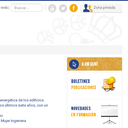
Buscar...
 web
|
Zona privada
A UN CLIK!
energética de los edificios.
os últimos siete años, con un
eo.
a Mujer Ingeniera