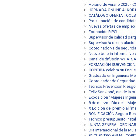
Horario de verano 2025 - C
JORNADA ONLINE ALKORA - A
CATÁLOGO OFERTA TOOLBO
Proclamación de candidato
Nuevas ofertas de empleo
Formación RIPCI
Supervisor de calidad parq
Supervisor/a de instalacion
Coordinador/a de segurida
Nuevo boletín informativo d
Canal de difusión WHATS
FORMACIÓN SUBVENCIONA
COPITIBA celebra su Encuen
Graduado en Ingeniería Me
Coordinador de Seguridad 
Técnico Prevención Riesgo
Feliz San José, día de la p
Exposición "Mujeres Ingenie
8 de marzo - Día de la Muje
X Edición del premio al "m
BONIFICACIÓN Seguro Respo
Técnico presupuesto insta
JUNTA GENERAL ORDINARIA
Día Internacional de la Muje
ENCUENTRO ANUAL COPITIB