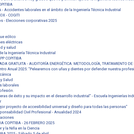
OPITIBA
ccidentes laborales en el ámbito de la Ingeniería Técnica Industrial
X - COGITI
s - Elecciones corporativas 2025
ue eólico
es eléctricas
d y salud
e la Ingeniería Técnica Industrial
APP COPITIBA
DA GRATUITA - AUDITORÍA ENERGÉTICA: METODOLOGÍA, TRATAMIENTO DE
tro Anual 2025: "Pelearemos con uñas y dientes por defender nuestra profes
cánica
y Salud
s laborales
rofesión.
ras de éxito y su impacto en el desarrollo industrial" - Escuela Ingenierías In
r
ejor proyecto de accesibilidad universal y diseño para todas las personas"
nsabilidad Civil Profesional - Anualidad 2024
laciones
 COPITIBA - 26 FEBRERO 2025
r y la Niña en la Ciencia
A 2025 - Sábado 5 de abril