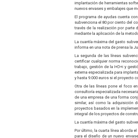
implantación de herramientas softw
nuevos envases y embalajes que me
El programa de ayudas cuenta con c
subvenciona el 80 por ciento del c
través de la realización por parte
mediante la aplicación de la metod
La cuantía máxima del gasto subven
informa en una nota de prensa la J
La segunda de las líneas subvenci
certificar cualquier norma reconoc
trabajo, gestión de la I+D+i y gest
externa especializada para implanta
y hasta 9.000 euros si el proyecto
Otra de las líneas pone el foco e
consultoría especializada necesaria
de una empresa de una forma conju
similar, así como la adquisición 
proyectos basados en la implement
integral de los proyectos de constr
La cuantía máxima del gasto subven
Por último, la cuarta línea aborda 
para el diseño de un nuevo envase