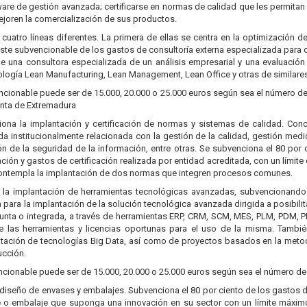
are de gestión avanzada; certificarse en normas de calidad que les permitan
joren la comercialización de sus productos.
uatro líneas diferentes. La primera de ellas se centra en la optimización 
oste subvencionable de los gastos de consultoría externa especializada para o
 de una consultora especializada de un análisis empresarial y una evaluació
ología Lean Manufacturing, Lean Management, Lean Office y otras de similares 
cionable puede ser de 15.000, 20.000 o 25.000 euros según sea el número d
unta de Extremadura
ona la implantación y certificación de normas y sistemas de calidad. Conc
ida institucionalmente relacionada con la gestión de la calidad, gestión medi
ión de la seguridad de la información, entre otras. Se subvenciona el 80 por
ción y gastos de certificación realizada por entidad acreditada, con un límit
 contempla la implantación de dos normas que integren procesos comunes.
n la implantación de herramientas tecnológicas avanzadas, subvencionando
 para la implantación de la solución tecnológica avanzada dirigida a posibili
nta o integrada, a través de herramientas ERP, CRM, SCM, MES, PLM, PDM, P
de las herramientas y licencias oportunas para el uso de la misma. Tambi
ación de tecnologías Big Data, así como de proyectos basados en la metod
ucción.
cionable puede ser de 15.000, 20.000 o 25.000 euros según sea el número de
el diseño de envases y embalajes. Subvenciona el 80 por ciento de los gastos 
 o embalaje que suponga una innovación en su sector con un límite máximo