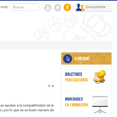
Buscar...
 web
|
Zona privada
A UN CLIK!
las ayudas a la competitividad de la
ón, por lo que en un buen número de