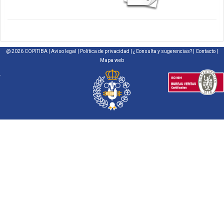
@ 2026 COPITIBA |
Aviso legal
|
Política de privacidad
|
¿Consulta y sugerencias?
|
Contacto
|
Mapa web
.