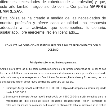
diferentes necesidades de cobertura de la profesión) y que,
este año también, sigue siendo con la Compañía
MAPFRE
EMPRESAS
.
Esta póliza se ha creado a medida de las necesidades de
nuestra profesión y ofrece cada anualidad una respuesta
adecuada a la actividad que desempeñes: funcionario,
asalariado, libre ejerciente, recién licenciado,...
CONSULTA LAS CONDICIONES PARTICULARES DE LA PÓLIZA SRCP. CONTACTA CON EL
COLEGIO
Principales coberturas, límites y garantías.
A título informativo las principales coberturas, límites y garantías amparadas en la póliza son
las que se detallan a continuación, debiendo estarse en todo caso en su interpretación al contenido
de las mismas que se recogen en las Condiciones Generales, Particulares y Especiales, que han
sido aceptadas por el asegurado y que rigen la cobertura del seguro.
Límite por Asegurado/Siniestro/Año de 3.500.000 €. Opción de ampliación límite asegurado
hasta 4.500.000 €.
Este nuevo límite (por Asegurado/Siniestro/Año de 3.500.000 €) también se aplica para la
modalidad de libre ejerciente recién licenciado. (considerando “recién licenciado” el
colegiado con menos de 24 meses de titulación en el momento del alta, siempre que no realice