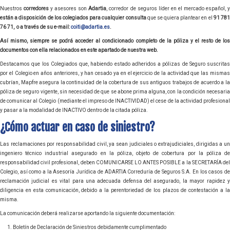
Nuestros
corredores
y asesores son
Adartia
, corredor de seguros líder en el mercado español, 
están a disposición de los colegiados para cualquier consulta
que se quiera plantear en el
91 781
76 71, o a través de su e-mail:
coiti@adartia.es
.
Así mismo, siempre se podrá acceder al condicionado completo de la póliza y el resto de los
documentos con ella relacionados en este apartado de nuestra web.
Destacamos que los Colegiados que, habiendo estado adheridos a pólizas de Seguro suscritas
por el Colegio en años anteriores, y han cesado ya en el ejercicio de la actividad que las mismas
cubrían, Mapfre asegura la continuidad de la cobertura de sus antiguos trabajos de acuerdo a la
póliza de seguro vigente, sin necesidad de que se abone prima alguna, con la condición necesaria
de comunicar al Colegio (mediante el impreso de INACTIVIDAD) el cese de la actividad profesional
y pasar a la modalidad de INACTIVO dentro de la citada póliza.
¿Cómo actuar en caso de siniestro?
Las reclamaciones por responsabilidad civil, ya sean judiciales o extrajudiciales, dirigidas a un
ingeniero técnico industrial asegurado en la póliza, objeto de cobertura por la póliza de
responsabilidad civil profesional, deben COMUNICARSE LO ANTES POSIBLE a la SECRETARÍA del
Colegio, así como a la Asesoría Jurídica de ADARTIA Correduría de Seguros S.A. En los casos de
reclamación judicial es vital para una adecuada defensa del asegurado, la mayor rapidez y
diligencia en esta comunicación, debido a la perentoriedad de los plazos de contestación a la
misma.
La comunicación deberá realizarse aportando la siguiente documentación:
Boletín de Declaración de Siniestros debidamente cumplimentado