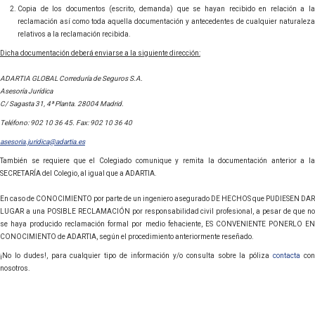
Copia de los documentos (escrito, demanda) que se hayan recibido en relación a la
reclamación así como toda aquella documentación y antecedentes de cualquier naturaleza
relativos a la reclamación recibida.
Dicha documentación deberá enviarse a la siguiente dirección:
ADARTIA GLOBAL Correduría de Seguros S.A.
Asesoría Jurídica
C/ Sagasta 31, 4ª Planta. 28004 Madrid.
Teléfono: 902 10 36 45. Fax: 902 10 36 40
asesoria.juridica@adartia.es
También se requiere que el Colegiado comunique y remita la documentación anterior a la
SECRETARÍA del Colegio, al igual que a ADARTIA.
En caso de CONOCIMIENTO por parte de un ingeniero asegurado DE HECHOS que PUDIESEN DAR
LUGAR a una POSIBLE RECLAMACIÓN por responsabilidad civil profesional, a pesar de que no
se haya producido reclamación formal por medio fehaciente, ES CONVENIENTE PONERLO EN
CONOCIMIENTO de ADARTIA, según el procedimiento anteriormente reseñado.
¡No lo dudes!, para cualquier tipo de información y/o consulta sobre la póliza
contacta
co
nosotros.