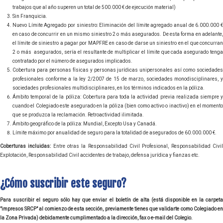
trabajos que al año superen un total de 500.000 € de ejecución material)
Sin Franquicia.
Nuevo Límite Agregado por siniestro: Eliminación del límite agregado anual de 6.000.000 €
en caso de concurrir en un mismo siniestro 2 o más asegurados. De esta forma en adelante,
el límite de siniestro a pagar por MAPFRE en caso de darse un siniestro en el que concurran
2 o más asegurados, sería el resultante de multiplicar el límite que cada asegurado tenga
contratado por el número de asegurados implicados.
Cobertura para personas físicas y personas jurídicas unipersonales así como sociedades
profesionales conforme a la ley 2/2007 de 15 de marzo, sociedades monodisciplinares, y
sociedades profesionales multidisciplinares, en los términos indicados en la póliza.
Ámbito temporal de la póliza: Cobertura para toda la actividad previa realizada siempre y
cuando el Colegiado este asegurado en la póliza (bien como activo o inactivo) en el momento
que se produzca la reclamación. Retroactividad ilimitada.
Ámbito geográfico de la póliza: Mundial, Excepto Usa y Canadá.
Límite máximo por anualidad de seguro para la totalidad de asegurados de 60.000.000 €.
Coberturas incluidas:
Entre otras la Responsabilidad Civil Profesional, Responsabilidad Civi
Explotación, Responsabilidad Civil accidentes de trabajo, defensa jurídica y fianzas etc.
¿Cómo suscribir este seguro?
Para suscribir el seguro sólo hay que enviar el boletín de alta (está disponible en la carpeta
"impresos SRCP" al comienzo de esta sección, previamente tienes que validarte como Colegiado en
la Zona Privada) debidamente cumplimentado a la dirección, fax o e-mail del Colegio.