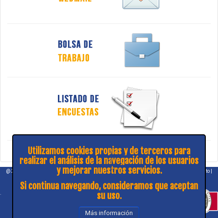
Utilizamos cookies propias y de terceros para
realizar el análisis de la navegación de los usuarios
y mejorar nuestros servicios.
@ 2026 COPITIBA |
Aviso legal
|
Política de privacidad
|
¿Consulta y sugerencias?
|
Contacto
|
Mapa web
Si continua navegando, consideramos que aceptan
.
su uso.
Más información