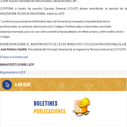
y ante la gran cantidad de comunicados, declaraciones, etc..,
COPITIBA, a través de nuestro Consejo General (COGIT) desea manifestar la opinión de la
INGENIERÍA TÉCNICA INDUSTRIAL sobre la LSCP.
“La reforma que presenta el Ministerio lejos de fomentar la necesaria competitividad de los
profesionales, se centra en demonizar a los Colegios Profesionales e imponerles una tutela
desproporcionada, que a su vez viene a restar la imparcialidad y el criterio propio y democrático de los
Colegio
ENTREVISTA SOBRE EL ANTEPROYECTO DE LEY DE SERVICIOS Y COLEGIOS PROFESIONALES a
D.
José Antonio Galdón
, Presidente del Consejo General de la Ingeniería Técnica Industrial (COGITI).
Enlace a la entrevista.
MANIFIESTO SOBRE LSCP
Argumentario LSCP
A UN CLIK!