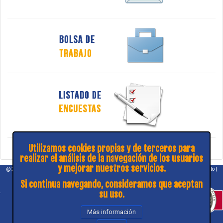
Utilizamos cookies propias y de terceros para
realizar el análisis de la navegación de los usuarios
y mejorar nuestros servicios.
@ 2026 COPITIBA |
Aviso legal
|
Política de privacidad
|
¿Consulta y sugerencias?
|
Contacto
|
Mapa web
Si continua navegando, consideramos que aceptan
su uso.
.
Más información