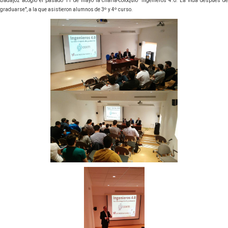
Badajoz acogió el pasado 11 de mayo la charla-coloquio "Ingenieros 4.0. La vida después de
graduarse", a la que asistieron alumnos de 3º y 4º curso.