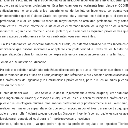
En total, en la actualidad hay más de 100 títulos de Grados en Ingeniería del ámbito Industrial que
no otorgan atribuciones profesionales. Este hecho, aunque es totalmente legal, desde el COGITI
entienden que no se ajusta a los requerimientos de los futuros Ingenieros, por cuanto ven
imprescindible que el título de Grado sea generalista y además les habilite para el ejercicio
profesional, lo cual les permitirá tener un mayor campo de actividad profesional, tal y como
demuestra el reciente informe de la situación en el mercado laboral de la Ingeniería de la rama
industrial. Según dicho informe, queda muy claro que las empresas requieren profesionales que
sean capaces de adaptarse a entornos cambiantes y que sean versátiles.
Si a los estudiantes los especializamos en el Grado, les estamos cerrando puertas laborales e
impidiendo que puedan reciclarse o adaptarse con posterioridad a través de los Máster de
especialización u otras formaciones, por lo que estaremos creando un profesional muy limitado.
Solicitud al Ministerio de Educación
Por todo ello, solicitan al Ministerio de Educación que vele para que la información que ofrecen las
Universidades de los títulos de Grado, contenga una referencia clara y concisa sobre el acceso a
las profesiones de Ingeniero y las atribuciones profesionales, para que los alumnos puedan
decidir con criterio.
El presidente del COGITI, José Antonio Galdón Ruiz, recomienda a todos los que quieran estudiar
una Ingeniería de Grado que "escojan cualquiera de las que tienen atribuciones profesionales,
puesto que les otorgará muchas más salidas profesionales y posteriormente si así lo estiman,
realicen los máster de especialización que se correspondan con el área o áreas de trabajo que
quieran desarrollar". Además, recuerda que los Grados en Ingeniería con atribuciones son los que
les otorgarán capacidad legal para la firma de proyectos, direcciones
técnicas, informes, etc..., ya que podrán ejercer la profesión regulada de Ingeniero Técnico