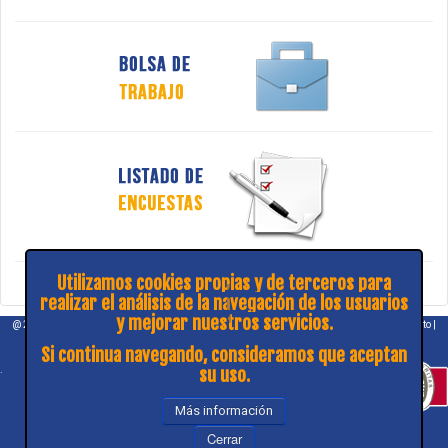
Utilizamos cookies propias y de terceros para
realizar el análisis de la navegación de los usuarios
y mejorar nuestros servicios.
@ 2026 COPITIBA |
Aviso legal
|
Política de privacidad
|
¿Consulta y sugerencias?
|
Contacto
|
Mapa web
Si continua navegando, consideramos que aceptan
.
su uso.
Más información
Cerrar