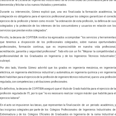
clausura de la Escuela de Ingenierías Industriales de la Universidad de Extremadura para dar la
bienvenida y felicitar a los nuevos titulados y premiados.
Durante su intervención, Gómez explicó que, una vez finalizada la formación académica, la
colegiación es obligatoria para el ejercicio profesional porque los colegios garantizan el correcto
ejercicio de la profesión y tienen como misión “la ordenación de esta profesión, la defensa de sus
colegiados y la protección de los intereses de los consumidores y usuarios en relación con los
servicios que prestan estos colegiados”.
Por ello, la decana de COPITIBA invitó a los egresados a comprobar “los servicios y herramientas
que tenemos a disposición de los profesionales colegiados, sobre nuevas oportunidades
profesionales, formación continua, que es imprescindible en nuestra vida profesional,
acreditación, garantía y seguridad profesional”. Todo ello con un fin: “Mejorar la competitividad y
profesionalidad de los Graduados en Ingeniería y de los Ingenieros Técnicos Industriales”,
subrayó.
Por otro lado, Vicenta Gómez advirtió que los grados en ingeniería mecánica, en ingeniería
eléctrica, en ingeniería electrónica industrial y automática, en ingeniería química y en ingeniería
textil habilitan para el ejercicio de la profesión de ingeniero técnico industrial, que es una profesión
regulada, con competencias y atribuciones profesionales.
En definitiva, la decana de COPITIBA aseguró que el título de Grado habilita para el ejercicio de la
profesión regulada de ITI, por lo que “no es necesario realizar ningún máster que habilite para el
ejercicio laboral”.
En el acto se impusieron las becas, que representan la finalización de un periodo académico, y
las insignias colegiales por parte de los Colegios Profesionales de Ingenieros Industriales de
Extremadura y de los Colegios Oficiales de Graduados en Ingeniería de la rama Industrial e