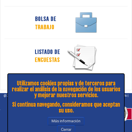
Utilizamos cookies propias y de terceros para
realizar el análisis de la navegación de los usuarios
y mejorar nuestros servicios.
@ 2026 COPITIBA |
Aviso legal
|
Política de privacidad
|
¿Consulta y sugerencias?
|
Contacto
|
Mapa web
Si continua navegando, consideramos que aceptan
.
su uso.
Más información
Cerrar