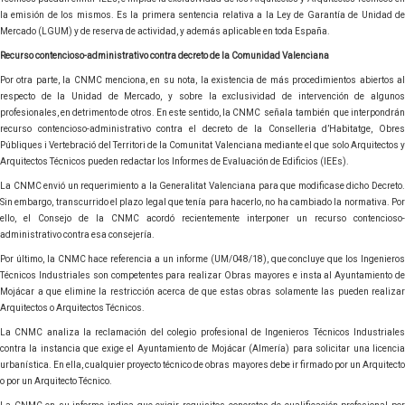
la emisión de los mismos. Es la primera sentencia relativa a la Ley de Garantía de Unidad de
Mercado (LGUM) y de reserva de actividad, y además aplicable en toda España.
Recurso contencioso-administrativo contra decreto de la Comunidad Valenciana
Por otra parte, la CNMC menciona, en su nota, la existencia de más procedimientos abiertos al
respecto de la Unidad de Mercado, y sobre la exclusividad de intervención de algunos
profesionales, en detrimento de otros. En este sentido, la CNMC señala también que interpondrán
recurso contencioso-administrativo contra el decreto de la Conselleria d’Habitatge, Obres
Públiques i Vertebració del Territori de la Comunitat Valenciana mediante el que solo Arquitectos y
Arquitectos Técnicos pueden redactar los Informes de Evaluación de Edificios (IEEs).
La CNMC envió un requerimiento a la Generalitat Valenciana para que modificase dicho Decreto.
Sin embargo, transcurrido el plazo legal que tenía para hacerlo, no ha cambiado la normativa. Por
ello, el Consejo de la CNMC acordó recientemente interponer un recurso contencioso-
administrativo contra esa consejería.
Por último, la CNMC hace referencia a un informe (UM/048/18), que concluye que los Ingenieros
Técnicos Industriales son competentes para realizar Obras mayores e insta al Ayuntamiento de
Mojácar a que elimine la restricción acerca de que estas obras solamente las pueden realizar
Arquitectos o Arquitectos Técnicos.
La CNMC analiza la reclamación del colegio profesional de Ingenieros Técnicos Industriales
contra la instancia que exige el Ayuntamiento de Mojácar (Almería) para solicitar una licencia
urbanística. En ella, cualquier proyecto técnico de obras mayores debe ir firmado por un Arquitecto
o por un Arquitecto Técnico.