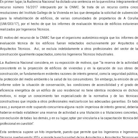
En primer lugar, la Audiencia Nacional ha dictado una sentencia en la que estima íntegramente el
recurso número 16/2017 interpuesto por la CNMC. Se trata de un recurso contra cinco
resoluciones del Instituto Gallego de la Vivienda en las que denegaba la solicitud de subvención
para la rehabilitación de edificios, de varias comunidades de propietarios de A Coruña
(UM/033/17), por el hecho de que los informes de evaluación técnica de edificios estuvieran
realizados por Ingenieros Técnicos.
El motivo del recurso de la CNMC fue que el organismo autonómico exigía que los informes de
evaluación técnica de los edificios fueran redactados exclusivamente por Arquitectos o
Arquitectos Técnicos. Así, se excluía indebidamente a otros profesionales del sector de la
construcción igualmente capacitados, como los Ingenieros Técnicos Industriales.
La Audiencia Nacional considera, en su exposición de motivos, que “la reserva de la actividad
consistente en la proyección de edificios de viviendas y en la ejecución de sus obras de
construcción, se fundamenta en evidentes razones de interés general, como la seguridad pública,
la protección del medio ambiente o la salud de los consumidores. Sin embargo, la emisión de un
informe sobre la situación de conservación, las condiciones de accesibilidad y el grado de
eficiencia energética de un edifico de uso residencial no tiene idéntica incidencia en dichos
motivos, ni exige un conocimiento tan especializado de la normativa y de las técnicas
constructivas que impida a otros profesionales realizarlo con las adecuadas garantías. En todo
caso, y aunque en este supuesto concurriera alguna razón imperiosa de interés general, debería
haberse evitado establecer una reserva de actividad a una titulación o a titulaciones concretas,
con exclusión de todas las demás, y en su lugar, optar por vincularla a la capacitación técnica del
profesional en cuestión”.
Esta sentencia supone un hito importante, puesto que permite que los Ingenieros e Ingenieros
Técnicos puedan emitir IEEs, e impide la exclusividad de los Arquitectos y Arquitectos Técnicos en