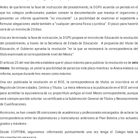
Antes de que termine la fase de instrucción del procedimiento, la DGPU acuerda un período en el
que los colegios profesionales puedan conocer la documentación que maneja el organismo y
presentar un informe igualmente “no vinculante”. La posibilidad de examinar el expediente y
formular alegaciones atañe también a “cualquier persona física o jurídica”. El plazo para hacerlo
será de un mínimo de 20 días.
Una vez terminada la fase de instrucción, la DGPU propone al ministro de Educación la resolución
del procedimiento, a través de la Secretaría de Estado de Educación. A propuesta del titular de
Educación, el Gobierno aprueba la resolución “en la que se reconocerá la correspondencia del
título examinado al correspondiente nivel del Meces”.
El artículo 25 del real decreto establece que el plazo máximo para publicar la resolución es de
seis
meses
. Sin embargo, se prevé la posibilidad de paralizar este plazo mientras la Aneca elabora su
informe, aunque durante tres meses como máximo.
Una vez publicada la resolución en el BOE, la correspondencia de títulos se inscribirá en el
Registro de Universidades, Centros y Títulos. La mera referencia a la publicación en el BOE servirá
para acreditar la equivalencia de su propio título antiguo al nivel Meces correspondiente, aunque
será siempre posible solicitar un certificado a la Subdirección General de Títulos y Reconocimiento
de Cualificaciones.
Asimismo, se han creado 58 comisiones de académicos y profesionales encargados de aclarar la
correspondencia entre las diplomaturas y licenciaturas anteriores al Plan Bolonia y los actuales
grados y másteres.
Desde COPITIBA, seguiremos informando puntualmente una vez tenga el Colegio toda la
documentación necesaria.