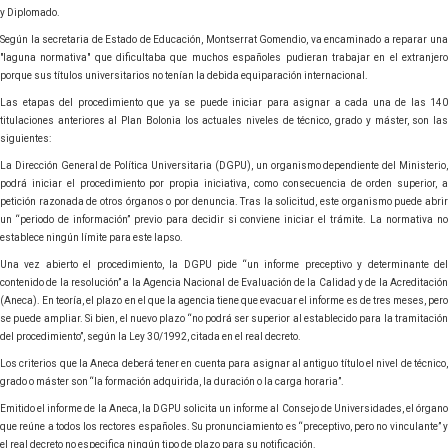
y Diplomado.
Según la secretaria de Estado de Educación, Montserrat Gomendio, va encaminado a reparar una
"laguna normativa" que dificultaba que muchos españoles pudieran trabajar en el extranjero
porque sus títulos universitarios no tenían la debida equiparación internacional.
Las etapas del procedimiento que ya se puede iniciar para asignar a cada una de las 140
titulaciones anteriores al Plan Bolonia los actuales niveles de técnico, grado y máster, son las
siguientes:
La Dirección General de Política Universitaria (DGPU), un organismo dependiente del Ministerio,
podrá iniciar el procedimiento por propia iniciativa, como consecuencia de orden superior, a
petición razonada de otros órganos o por denuncia. Tras la solicitud, este organismo puede abrir
un “periodo de información” previo para decidir si conviene iniciar el trámite. La normativa no
establece ningún límite para este lapso.
Una vez abierto el procedimiento, la DGPU pide “un informe preceptivo y determinante del
contenido de la resolución” a la Agencia Nacional de Evaluación de la Calidad y de la Acreditación
(Aneca). En teoría, el plazo en el que la agencia tiene que evacuar el informe es de tres meses, pero
se puede ampliar. Si bien, el nuevo plazo “no podrá ser superior al establecido para la tramitación
del procedimiento”, según la Ley 30/1992, citada en el real decreto.
Los criterios que la Aneca deberá tener en cuenta para asignar al antiguo título el nivel de técnico,
grado o máster son “la formación adquirida, la duración o la carga horaria”.
Emitido el informe de la Aneca, la DGPU solicita un informe al Consejo de Universidades, el órgano
que reúne a todos los rectores españoles. Su pronunciamiento es “preceptivo, pero no vinculante” y
el real decreto no especifica ningún tipo de plazo para su notificación.