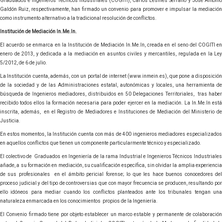
Graduados e Ingenieros Técnicos Industriales (COGITI), Carlos Lesmes Serrano y José Antonio
Galdón Ruiz, respectivamente, han firmado un convenio para promover e impulsar la mediación
como instrumento alternativo a la tradicional resolución de conflictos.
Institución de Mediación In.Me.In.
El acuerdo se enmarca en la Institución de Mediación In.Me.In, creada en el seno del COGITI en
enero de 2013, y dedicada a la mediación en asuntos civiles y mercantiles, regulada en la Ley
5/2012, de 6 de julio.
La Institución cuenta, además, con un portal de internet (www.inmein.es), que pone a disposición
de la sociedad y de las Administraciones estatal, autonómicas y locales, una herramienta de
búsqueda de Ingenieros mediadores, distribuidos en 50 Delegaciones Territoriales, tras haber
recibido todos ellos la formación necesaria para poder ejercer en la mediación. La In.Me.In está
inscrita, además, en el Registro de Mediadores e Instituciones de Mediación del Ministerio de
Justicia.
En estos momentos, la Institución cuenta con más de 400 ingenieros mediadores especializados
en aquellos conflictos que tienen un componente particularmente técnico y especializado.
El colectivo de Graduados en Ingeniería de la rama Industrial e Ingenieros Técnicos Industriales
añade, a su formación en mediación, su cualificación específica, sin olvidar la amplia experiencia
de sus profesionales en el ámbito pericial forense; lo que les hace buenos conocedores del
proceso judicial y del tipo de controversias que con mayor frecuencia se producen, resultando por
ello idóneos para mediar cuando los conflictos planteados ante los tribunales tengan una
naturaleza enmarcada en los conocimientos propios de la Ingeniería.
El Convenio firmado tiene por objeto establecer un marco estable y permanente de colaboración