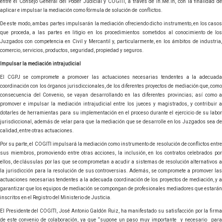
entre el Consejo General del Poder Judicial y COGITI, a través de In.Me.In, con la finalidad de
aplicar e impulsar la mediación como fórmula de solución de conflictos.
De este modo, ambas partes impulsarán la mediación ofreciendo dicho instrumento, en los casos
que proceda, a las partes en litigio en los procedimientos sometidos al conocimiento de los
Juzgados con competencia en Civil y Mercantil y, particularmente, en los ámbitos de industria,
comercio, servicios, productos, seguridad, propiedad y seguros.
Impulsar la mediación intrajudicial
El CGPJ se compromete a promover las actuaciones necesarias tendentes a la adecuada
coordinación con los órganos jurisdiccionales, de los diferentes proyectos de mediación que, como
consecuencia del Convenio, se vayan desarrollando en las diferentes provincias; así como a
promover e impulsar la mediación intrajudicial entre los jueces y magistrados, y contribuir a
dotarles de herramientas para su implementación en el proceso durante el ejercicio de su labor
jurisdiccional, además de velar para que la mediación que se desarrolle en los Juzgados sea de
calidad, entre otras actuaciones.
Por su parte, el COGITI impulsará la mediación como instrumento de resolución de conflictos entre
sus miembros, promoviendo entre otras acciones, la inclusión, en los contratos celebrados por
ellos, de cláusulas por las que se comprometan a acudir a sistemas de resolución alternativos a
la jurisdicción para la resolución de sus controversias. Además, se compromete a promover las
actuaciones necesarias tendentes a la adecuada coordinación de los proyectos de mediación, y a
garantizar que los equipos de mediación se compongan de profesionales mediadores que estarán
inscritos en el Registro del Ministerio de Justicia.
El Presidente del COGITI, José Antonio Galdón Ruiz, ha manifestado su satisfacción por la firma
de este convenio de colaboración, ya que “supone un paso muy importante y necesario para