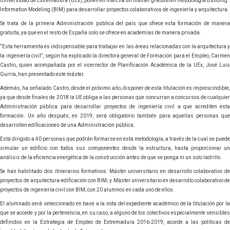
Universidad de Extremadura (UEx), ponen en marcha un máster gratuito en metodología Building
Information Modeling (BIM) para desarrollar proyectos colaborativos de ingeniería y arquitectura.
Se trata de la primera Administración pública del país que ofrece esta formación de manera
gratuita, ya que en el resto de España solo se ofrece en academias de manera privada.
“Esta herramienta es indispensable para trabajar en las áreas relacionadas con la arquitectura y
la ingeniería civil”, según ha explicado la directora general de Formación para el Empleo, Carmen
Castro, quien acompañada por el vicerrector de Planificación Académica de la UEx, José Luis
Gurría, han presentado este máster.
Además, ha señalado Castro, desde el próximo año, disponer de esta titulación es imprescindible,
ya que desde finales de 2018 la UE obliga a las personas que concurran a concursos de cualquier
Administración pública para desarrollar proyectos de ingeniería civil a que acrediten esta
formación. Un año después, en 2019, será obligatorio también para aquellas personas que
desarrollen edificaciones de una Administración pública.
Está dirigido a 40 personas que podrán formarse en esta metodología, a través de la cual se puede
simular un edificio con todos sus componentes desde la estructura, hasta proporcionar un
análisis de la eficiencia energética de la construcción antes de que se ponga ni un solo ladrillo.
Se han habilitado dos itinerarios formativos: Máster universitario en desarrollo colaborativo de
proyectos de arquitectura-edificación con BIM; y Máster universitario en desarrollo colaborativo de
proyectos de ingeniería civil con BIM, con 20 alumnos en cada uno de ellos.
El alumnado será seleccionado en base a la nota del expediente académico de la titulación por la
que se accede y por la pertenencia, en su caso, a alguno de los colectivos especialmente sensibles
definidos en la Estrategia de Empleo de Extremadura 2016-2019, acorde a las políticas de