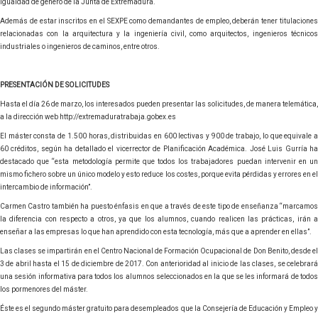
igualdad de género de la Junta de Extremadura.
Además de estar inscritos en el SEXPE como demandantes de empleo, deberán tener titulaciones
relacionadas con la arquitectura y la ingeniería civil, como arquitectos, ingenieros técnicos
industriales o ingenieros de caminos, entre otros.
PRESENTACIÓN DE SOLICITUDES
Hasta el día 26 de marzo, los interesados pueden presentar las solicitudes, de manera telemática,
a la dirección web http://extremaduratrabaja.gobex.es
El máster consta de 1.500 horas, distribuidas en 600 lectivas y 900 de trabajo, lo que equivale a
60 créditos, según ha detallado el vicerrector de Planificación Académica. José Luis Gurría ha
destacado que “esta metodología permite que todos los trabajadores puedan intervenir en un
mismo fichero sobre un único modelo y esto reduce los costes, porque evita pérdidas y errores en el
intercambio de información”.
Carmen Castro también ha puesto énfasis en que a través de este tipo de enseñanza “marcamos
la diferencia con respecto a otros, ya que los alumnos, cuando realicen las prácticas, irán a
enseñar a las empresas lo que han aprendido con esta tecnología, más que a aprender en ellas”.
Las clases se impartirán en el Centro Nacional de Formación Ocupacional de Don Benito, desde el
3 de abril hasta el 15 de diciembre de 2017. Con anterioridad al inicio de las clases, se celebrará
una sesión informativa para todos los alumnos seleccionados en la que se les informará de todos
los pormenores del máster.
Éste es el segundo máster gratuito para desempleados que la Consejería de Educación y Empleo y