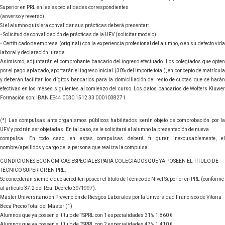
Superior en PRL en las especialidades correspondientes
(anverso y reverso).
Si el alumno quisiera convalidar sus prácticas deberá presentar:
• Solicitud de convalidación de prácticas de la UFV (solicitar modelo).
• Certifi cado de empresa (original) con la experiencia profesional del alumno, o en su defecto vida
laboral y declaración jurada.
Asimismo, adjuntarán el comprobante bancario del ingreso efectuado. Los colegiados que opten
por el pago aplazado, aportarán el ingreso inicial (30% del importe total), en concepto de matrícula
y deberán facilitar los dígitos bancarios para la domiciliación del resto de cuotas que se harán
efectivas en los meses siguientes al comienzo del curso. Los datos bancarios de Wolters Kluwer
Formación son: IBAN ES44 0030 1512 33 0001038271
(*) Las compulsas ante organismos públicos habilitados serán objeto de comprobación por la
UFV y podrán ser objetadas. En tal caso, se le solicitará al alumno la presentación de nueva
compulsa. En todo caso, en estas compulsas deberá fi gurar, inexcusablemente, el
nombre/apellidos y cargo de la persona que realiza la compulsa.
CONDICIONES ECONÓMICAS ESPECIALES PARA COLEGIADOS QUE YA POSEEN EL TÍTULO DE
TÉCNICO SUPERIOR EN PRL.
Se concederán siempre que acrediten poseer el título de Técnico de Nivel Superior en PRL (conforme
al artículo 37.2 del Real Decreto 39/1997).
Máster Universitario en Prevención de Riesgos Laborales por la Universidad Francisco de Vitoria
Beca Precio Total del Máster (1)
Alumnos que ya poseen el título de TSPRL con 1 especialidades 31% 1.860 €
Alumnos que ya poseen el título de TSPRL con 2 especialidades 47% 1.410 €