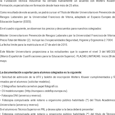
la Fundación Técnica Industrial ha cerrado nuevamente un acuerdo con Wolters Kluwer
Formación, especialistas en formación desde hace más de 25 años.
Como resultado de este acuerdo, se podrá cursar el Título de Máster Universitario en Prevención de
Riesgos Laborales por la Universidad Francisco de Vitoria, adaptado al Espacio Europeo de
Educación Superior (EEES).
En el cuadro siguiente, se observan los precios y descuentos para nuestros colegiados:
Máster Universitario en Prevención de Riesgos Laborales por la Universidad Francisco de Vitoria
Precio Total del Máster (2). Incluye las 3 especialidades:Seguridad, Higiene y Ergonomía 2.700 €
La fecha límite para la matrícula es el 27 de abril de 2015.
Este Máster Universitario proporciona a los estudiantes que lo superen el nivel 3 del MECES
(Marco Español de Cualifi caciones para la Educación Superior). PLAZAS LIMITADAS. Inicio 28 de
mayo.
La documentación a aportar para alumnos colegiados es la siguiente:
• Solicitud de admisión de la UFV y boletín de inscripción Wolters Kluwer cumplimentados y fi
rmados por el alumnos (solicitar modelos).
• 2 fotografías tamaño carnet en papel fotográfi co.
• CV modelo europeo: (http://europass.cedefop.europa.eu).
• Fotocopia DNI (anverso y reverso).
• Fotocopia compulsada ante notario u organismo público habilitado (*) del Título Académico
Universitario (anverso y reverso).
Si el alumno es Técnico Superior en PRL y desea optar a la beca deberá presentar:
• Fotocopia compulsada ante notario u organismo público habilitado (*) del título de Técnico