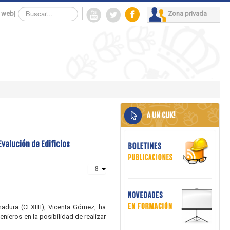
Buscar...
 web
|
Zona privada
A UN CLIK!
valución de Edificios
madura (CEXITI), Vicenta Gómez, ha
nieros en la posibilidad de realizar