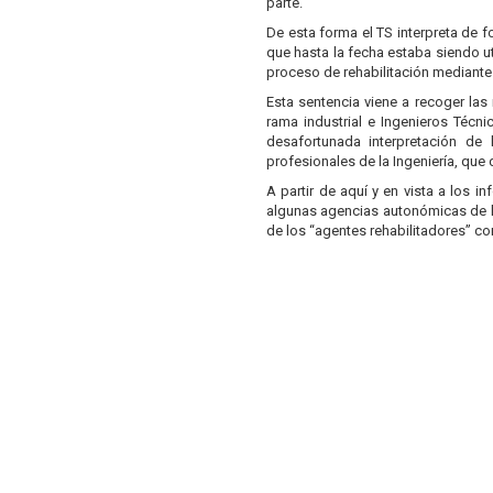
parte.
De esta forma el TS interpreta de f
que hasta la fecha estaba siendo ut
proceso de rehabilitación mediante
Esta sentencia viene a recoger las
rama industrial e Ingenieros Técn
desafortunada interpretación de
profesionales de la Ingeniería, que 
A partir de aquí y en vista a los 
algunas agencias autonómicas de l
de los “agentes rehabilitadores” co