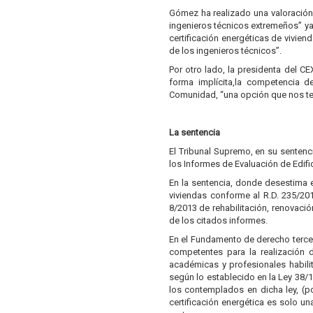
Gómez ha realizado una valoración 
ingenieros técnicos extremeños” ya 
certificación energéticas de vivien
de los ingenieros técnicos”.
Por otro lado, la presidenta del CE
forma implícita,la competencia de
Comunidad, “una opción que nos te
La sentencia
El Tribunal Supremo, en su sentenc
los Informes de Evaluación de Edifi
En la sentencia, donde desestima e
viviendas conforme al R.D. 235/201
8/2013 de rehabilitación, renovaci
de los citados informes.
En el Fundamento de derecho tercer
competentes para la realización 
académicas y profesionales habili
según lo establecido en la Ley 38/
los contemplados en dicha ley, (po
certificación energética es solo u