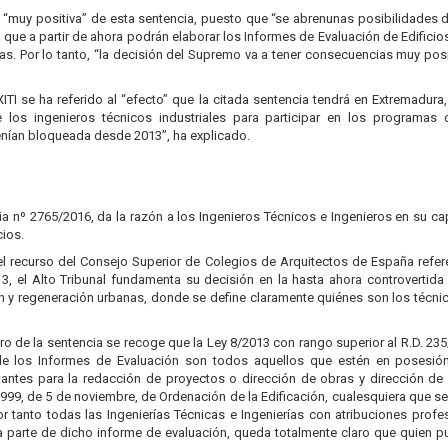
“muy positiva” de esta sentencia, puesto que “se abrenunas posibilidades 
que a partir de ahora podrán elaborar los Informes de Evaluación de Edificios,
das. Por lo tanto, “la decisión del Supremo va a tener consecuencias muy posi
XITI se ha referido al “efecto” que la citada sentencia tendrá en Extremadura
 los ingenieros técnicos industriales para participar en los programas de
nían bloqueada desde 2013”, ha explicado.
ia nº 2765/2016, da la razón a los Ingenieros Técnicos e Ingenieros en su cap
cios.
l recurso del Consejo Superior de Colegios de Arquitectos de España referen
3, el Alto Tribunal fundamenta su decisión en la hasta ahora controvertida in
ón y regeneración urbanas, donde se define claramente quiénes son los técni
o de la sentencia se recoge que la Ley 8/2013 con rango superior al R.D. 235
de los Informes de Evaluación son todos aquellos que estén en posesión 
tantes para la redacción de proyectos o dirección de obras y dirección de 
1999, de 5 de noviembre, de Ordenación de la Edificación, cualesquiera que s
r tanto todas las Ingenierías Técnicas e Ingenierías con atribuciones profesi
na parte de dicho informe de evaluación, queda totalmente claro que quien