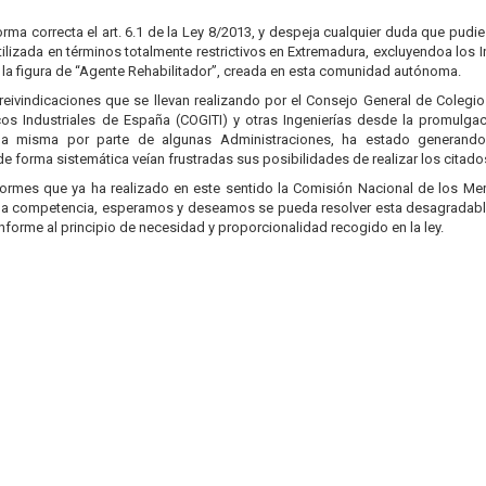
orma correcta el art. 6.1 de la Ley 8/2013, y despeja cualquier duda que pudi
ilizada en términos totalmente restrictivos en Extremadura, excluyendoa los 
 la figura de “Agente Rehabilitador”, creada en esta comunidad autónoma.
 reivindicaciones que se llevan realizando por el Consejo General de Colegi
icos Industriales de España (COGITI) y otras Ingenierías desde la promulga
 la misma por parte de algunas Administraciones, ha estado generand
de forma sistemática veían frustradas sus posibilidades de realizar los citado
informes que ya ha realizado en este sentido la Comisión Nacional de los 
a competencia, esperamos y deseamos se pueda resolver esta desagradable s
nforme al principio de necesidad y proporcionalidad recogido en la ley.