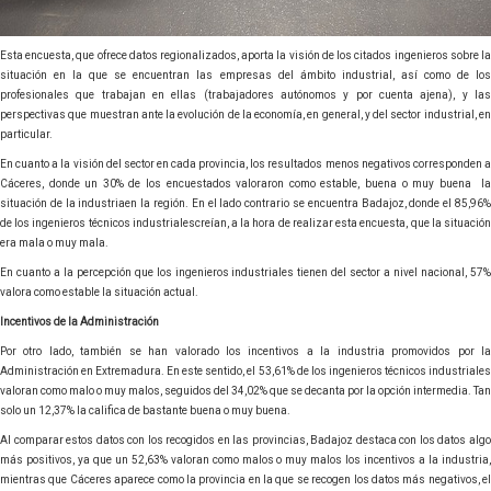
Esta encuesta, que ofrece datos regionalizados, aporta la visión de los citados ingenieros sobre la
situación en la que se encuentran las empresas del ámbito industrial, así como de los
profesionales que trabajan en ellas (trabajadores autónomos y por cuenta ajena), y las
perspectivas que muestran ante la evolución de la economía, en general, y del sector industrial, en
particular.
En cuanto a la visión del sector en cada provincia, los resultados menos negativos corresponden a
Cáceres, donde un 30% de los encuestados valoraron como estable, buena o muy buena la
situación de la industriaen la región. En el lado contrario se encuentra Badajoz, donde el 85,96%
de los ingenieros técnicos industrialescreían, a la hora de realizar esta encuesta, que la situación
era mala o muy mala.
En cuanto a la percepción que los ingenieros industriales tienen del sector a nivel nacional, 57%
valora como estable la situación actual.
Incentivos de la Administración
Por otro lado, también se han valorado los incentivos a la industria promovidos por la
Administración en Extremadura. En este sentido, el 53,61% de los ingenieros técnicos industriales
valoran como malo o muy malos, seguidos del 34,02% que se decanta por la opción intermedia. Tan
solo un 12,37% la califica de bastante buena o muy buena.
Al comparar estos datos con los recogidos en las provincias, Badajoz destaca con los datos algo
más positivos, ya que un 52,63% valoran como malos o muy malos los incentivos a la industria,
mientras que Cáceres aparece como la provincia en la que se recogen los datos más negativos, el