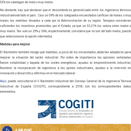
55% los catalogan de malo o muy malos.
No obstante, hay que destacar que el descontento es generalizado entre los ingenieros técnicos
industrialesde todo el país. Casi un 59% de los colegiados encuestados califican de malas o muy
malas las medidas llevadas a cabo por la Administración de su región. Tampoco consideran
suficientes los incentivos promovidos por el Estado, ya que un 55,31% los valora como malos o
muy malos. Tan solo un 29% y 36%, respectivamente, considera que no son del todo malos, puesto
que seleccionaron la opción intermedia.
Medidas para mejorar
El Barómetro también recoge qué medidas, a juicio de los encuestados, deberían adoptarse para
mejorar la situación del sector industrial. Por orden de importancia las opciones señaladas
fueron: estabilidad y bajada de los costes energéticos, ayudas al emprendimiento industrial,
favorecer la incorporación de ingenieros a las pymes industriales, ayudas a la inversión en
innovación y desarrollo y reformas en el mercado laboral.
Aquí
, puede consultarse el II Barómetro Industrial del Consejo General de la Ingeniería Técnica
Industrial de España (COGITI), correspondiente a 2018, con los correspondientes datos
extremeños.
A UN CLIK!