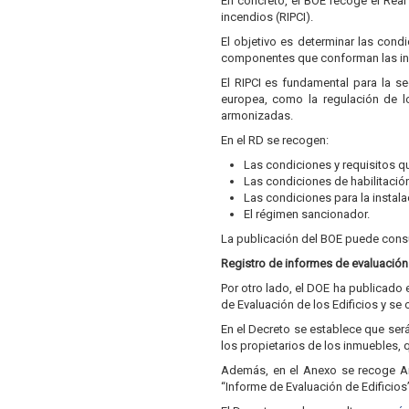
En concreto, el BOE recoge el Rea
incendios (RIPCI).
El objetivo es determinar las cond
componentes que conforman las ins
El RIPCI es fundamental para la se
europea, como la regulación de 
armonizadas.
En el RD se recogen:
Las condiciones y requisitos q
Las condiciones de habilitació
Las condiciones para la instal
El régimen sancionador.
La publicación del BOE puede cons
Registro de informes de evaluación 
Por otro lado, el DOE ha publicado
de Evaluación de los Edificios y se
En el Decreto se establece que ser
los propietarios de los inmuebles,
Además, en el Anexo se recoge Ane
“Informe de Evaluación de Edificios