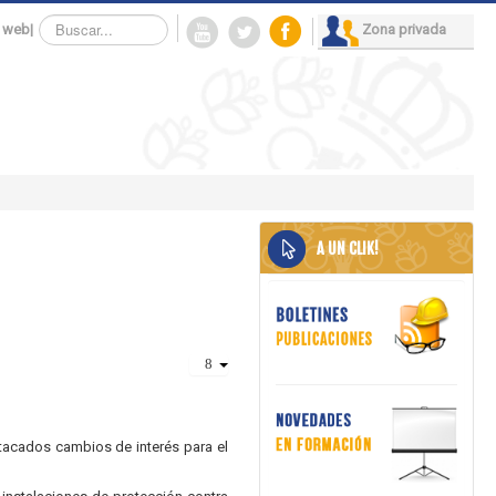
Buscar...
 web
|
Zona privada
A UN CLIK!
stacados cambios de interés para el