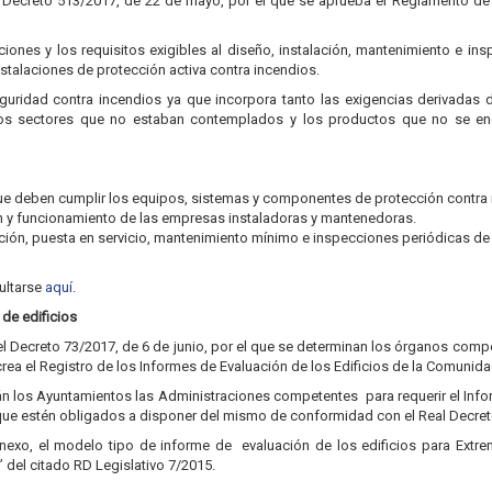
l Decreto 513/2017, de 22 de mayo, por el que se aprueba el Reglamento de 
iciones y los requisitos exigibles al diseño, instalación, mantenimiento e in
talaciones de protección activa contra incendios.
guridad contra incendios ya que incorpora tanto las exigencias derivadas d
los sectores que no estaban contemplados y los productos que no se 
ue deben cumplir los equipos, sistemas y componentes de protección contra 
n y funcionamiento de las empresas instaladoras y mantenedoras.
ación, puesta en servicio, mantenimiento mínimo e inspecciones periódicas de 
ultarse
aquí
.
de edificios
 el Decreto 73/2017, de 6 de junio, por el que se determinan los órganos comp
 crea el Registro de los Informes de Evaluación de los Edificios de la Comun
án los Ayuntamientos las Administraciones competentes para requerir el Infor
 que estén obligados a disponer del mismo de conformidad con el Real Decret
xo, el modelo tipo de informe de evaluación de los edificios para Extremad
” del citado RD Legislativo 7/2015.