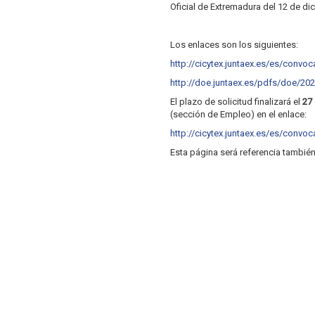
Oficial de Extremadura del 12 de di
Los enlaces son los siguientes:
http://cicytex.juntaex.es/es/convo
http://doe.juntaex.es/pdfs/doe/2
El plazo de solicitud finalizará el
27
(sección de Empleo) en el enlace:
http://cicytex.juntaex.es/es/convo
Esta página será referencia también