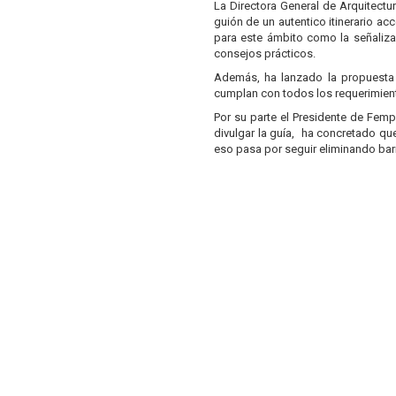
La Directora General de Arquitectu
guión de un autentico itinerario a
para este ámbito como la señalizac
consejos prácticos.
Además, ha lanzado la propuesta
cumplan con todos los requerimient
Por su parte el Presidente de Fem
divulgar la guía, ha concretado qu
eso pasa por seguir eliminando barr