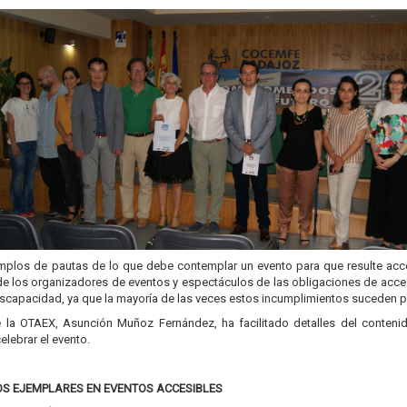
mplos de pautas de lo que debe contemplar un evento para que resulte acce
de los organizadores de eventos y espectáculos de las obligaciones de acc
discapacidad, ya que la mayoría de las veces estos incumplimientos suceden 
de la OTAEX, Asunción Muñoz Fernández, ha facilitado detalles del contenid
elebrar el evento.
IOS EJEMPLARES EN EVENTOS ACCESIBLES