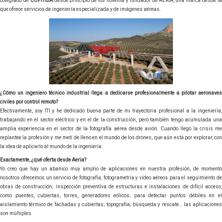
colegiado de
COPITIBA
desde principio de los noventa y fundador de AERIA, una marca desde l
que ofrece servicios de ingeniería especializada y de imágenes aéreas.
¿Cómo un ingeniero técnico industrial llega a dedicarse profesionalmente a pilotar aeronaves
civiles por control remoto?
Efectivamente, soy ITI y he dedicado buena parte de mi trayectoria profesional a la ingeniería,
trabajando en el sector eléctrico y en el de la construcción, pero también tengo acumulada una
amplia experiencia en el sector de la fotografía aérea desde avión. Cuando llegó la crisis me
replantee la profesión y me metí de lleno en el mundo de los drones, que aún está por explorar, con
la idea de aplicarlo al mundo de la ingeniería.
Exactamente, ¿qué oferta desde Aeria?
Yo creo que hay un abanico muy amplio de aplicaciones en nuestra profesión, de momento
nosotros ofrecemos un servicio de fotografía, fotogrametría y vídeo aéreos para el seguimiento de
obras de construcción; inspección preventiva de estructuras e instalaciones de difícil acceso,
como puentes, cubiertas, torres, generadores eólicos; para detectar puntos débiles en el
aislamiento térmico de fachadas y cubiertas; topografía; búsqueda y rescate… las aplicaciones
son múltiples.