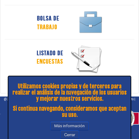
Utilizamos cookies propias y de terceros para
realizar el análisis de la navegación de los usuarios
y mejorar nuestros servicios.
@ 2026 COPITIBA |
Aviso legal
|
Política de privacidad
|
¿Consulta y sugerencias?
|
Contacto
|
Mapa web
Si continua navegando, consideramos que aceptan
.
su uso.
Más información
Cerrar