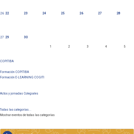
26
22
23
24
25
26
27
28
27
29
30
1
2
3
4
5
COPITIBA
Formación COPITIBA
Formación E-LEARNING COGITI
Actos y jornadas Colegiales
Todas las categorías...
Mostrar eventos de todas las categorías