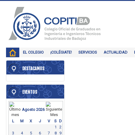
EL COLEGIO
¡COLÉGIATE!
SERVICIOS
ACTUALIDAD
DESTACAMOS
EVENTOS
Agosto 2026
L
M
X
J
V
S
D
1
2
3
4
5
6
7
8
9