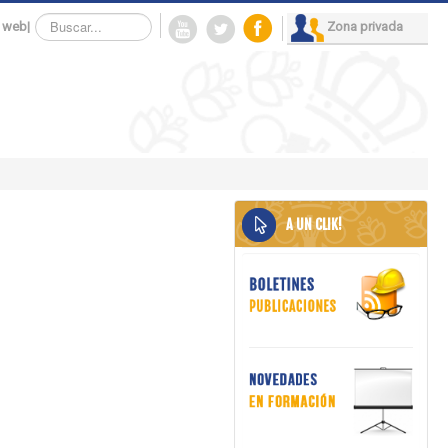
Buscar...
 web
|
Zona privada
A UN CLIK!