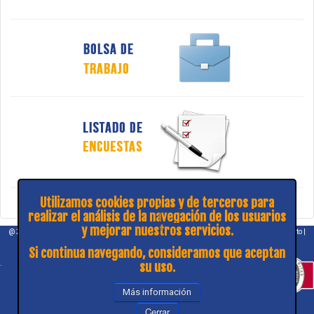
Utilizamos cookies propias y de terceros para
realizar el análisis de la navegación de los usuarios
y mejorar nuestros servicios.
@ 2026 COPITIBA |
Aviso legal
|
Política de privacidad
|
¿Consulta y sugerencias?
|
Contacto
|
Mapa web
Si continua navegando, consideramos que aceptan
.
su uso.
Más información
Cerrar