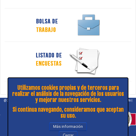
Utilizamos cookies propias y de terceros para
realizar el análisis de la navegación de los usuarios
y mejorar nuestros servicios.
@ 2026 COPITIBA |
Aviso legal
|
Política de privacidad
|
¿Consulta y sugerencias?
|
Contacto
|
Mapa web
Si continua navegando, consideramos que aceptan
.
su uso.
Más información
Cerrar