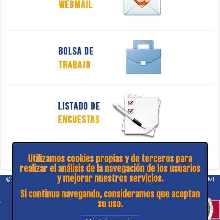
Utilizamos cookies propias y de terceros para
realizar el análisis de la navegación de los usuarios
y mejorar nuestros servicios.
@ 2026 COPITIBA |
Aviso legal
|
Política de privacidad
|
¿Consulta y sugerencias?
|
Contacto
|
Mapa web
Si continua navegando, consideramos que aceptan
su uso.
.