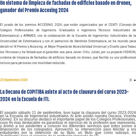
Un sistema de limpieza de fachadas de edificios basado en drones,
ganador del Premio Accesing 2024
El jurado de los premios ACCESING 2024, que están organizados por el CEXITI (Consejo de
Colegios Profesionales de Ingenieros Graduados e Ingenieros Técnicos Industriales de
Extremadura) y APAMEX, con la colaboración de la Escuela de Ingenierías Industriales de la
Universidad de Extremadura y con el patrocinio de Iberdrola Extremadura, se ha reunido para
decidir el IX Premio y Accesing al Mejor Proyecto de Accesibilidad Universal y Diseño para Todas
las Personas y ha fallado que el galardón sea para Javier Ortiz Julián, por su proyecto HIDRON,
sistema de limpieza de fachadas de edificios basado en drones, que facilita su uso profesional
incluso para personas con movilidad reducida.
23 Septiembre 2024
La Decana de COPITIBA asiste al acto de clausura del curso 2023-
2024 en la Escuela de ITI.
El pasado sábado 21 de septiembre, tuvo lugar la clausura del curso 2023-2024
en la Escuela de Ingenierías industriales. Al acto asistió nuestra Decana, Vicenta
Gómez. En su discurso destacó el importante papel de los Colegios Profesionales,
cuyo fin mas destacable es garantizar el ejercicio de la profesión que representa,
y animó a los asistentes a conocer los diferentes servicios que estos ponen a
disposición de los colegiados. Aprovechó su intervención para felicitar a los
estudiantes por la obtención de su título, un título que como subrayó, es