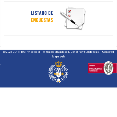
@ 2026 COPITIBA |
Aviso legal
|
Política de privacidad
|
¿Consulta y sugerencias?
|
Contacto
|
Mapa web
.