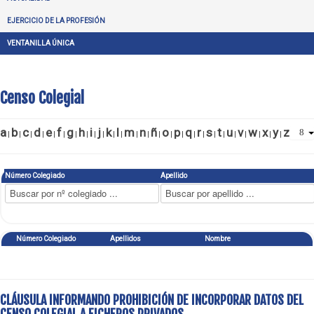
EJERCICIO DE LA PROFESIÓN
VENTANILLA ÚNICA
Censo Colegial
a
b
c
d
e
f
g
h
i
j
k
l
m
n
ñ
o
p
q
r
s
t
u
v
w
x
y
z
|
|
|
|
|
|
|
|
|
|
|
|
|
|
|
|
|
|
|
|
|
|
|
|
|
|
Número Colegiado
Apellido
Número Colegiado
Apellidos
Nombre
CLÁUSULA INFORMANDO PROHIBICIÓN DE INCORPORAR DATOS DEL