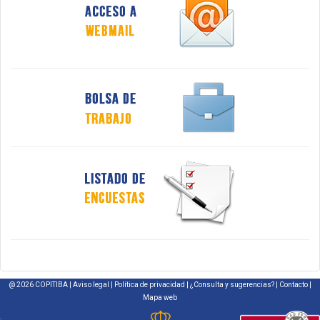
@ 2026 COPITIBA |
Aviso legal
|
Política de privacidad
|
¿Consulta y sugerencias?
|
Contacto
|
Mapa web
.