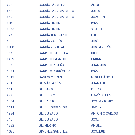
222
GARCÍA SÁNCHEZ
ÁNGEL
542
GARCÍA SANZ-CALCEDO
JUSTO
845
GARCÍA SANZ-CALCEDO
JOAQUÍN
2076
GARCÍA SIMÓN
IVÁN
2183
GARCÍA SIMÓN
SERGIO
927
GARCÍA TEMPRANO
LUIS
596
GARCÍA VALDÉS
JOSÉ
2008
GARCÍA VENTURA
JOSÉ ANDRÉS
1870
GARRIDO ESPERILLA
DIEGO
2409
GARRIDO GARRIDO
LAURA
118
GARRIDO PEREÑA
JUAN JOSÉ
1971
GARRIDO RODRÍGUEZ
IVÁN
1312
GAVIRO MORANTE
MIGUEL ÁNGEL
484
GERVÁS PABÓN
JUAN LUIS
1140
GIL BAZO
PEDRO
923
GIL BUENO
MARÍA BELÉN
1564
GIL CACHO
JOSÉ ANTONIO
2441
GIL DE LOS SANTOS
JAVIER
1954
GIL GUISADO
ANTONIO CARLOS
740
GIL GUISADO
JOSÉ
1852
GIL MERINO
ÁNGEL
1050
GIMÉNEZ SÁNCHEZ
JOSÉ LUIS