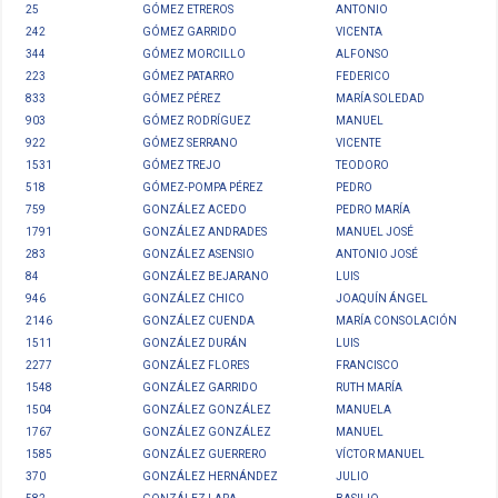
25
GÓMEZ ETREROS
ANTONIO
242
GÓMEZ GARRIDO
VICENTA
344
GÓMEZ MORCILLO
ALFONSO
223
GÓMEZ PATARRO
FEDERICO
833
GÓMEZ PÉREZ
MARÍA SOLEDAD
903
GÓMEZ RODRÍGUEZ
MANUEL
922
GÓMEZ SERRANO
VICENTE
1531
GÓMEZ TREJO
TEODORO
518
GÓMEZ-POMPA PÉREZ
PEDRO
759
GONZÁLEZ ACEDO
PEDRO MARÍA
1791
GONZÁLEZ ANDRADES
MANUEL JOSÉ
283
GONZÁLEZ ASENSIO
ANTONIO JOSÉ
84
GONZÁLEZ BEJARANO
LUIS
946
GONZÁLEZ CHICO
JOAQUÍN ÁNGEL
2146
GONZÁLEZ CUENDA
MARÍA CONSOLACIÓN
1511
GONZÁLEZ DURÁN
LUIS
2277
GONZÁLEZ FLORES
FRANCISCO
1548
GONZÁLEZ GARRIDO
RUTH MARÍA
1504
GONZÁLEZ GONZÁLEZ
MANUELA
1767
GONZÁLEZ GONZÁLEZ
MANUEL
1585
GONZÁLEZ GUERRERO
VÍCTOR MANUEL
370
GONZÁLEZ HERNÁNDEZ
JULIO