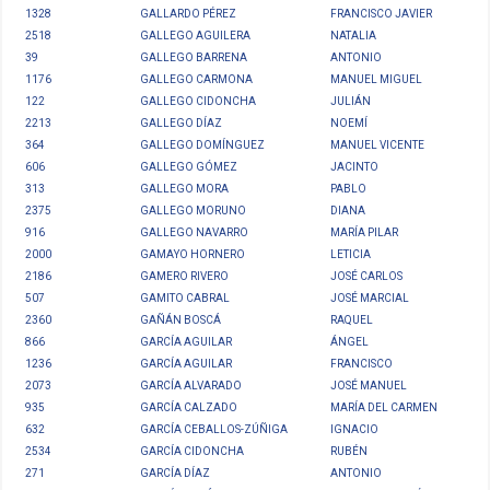
1328
GALLARDO PÉREZ
FRANCISCO JAVIER
2518
GALLEGO AGUILERA
NATALIA
39
GALLEGO BARRENA
ANTONIO
1176
GALLEGO CARMONA
MANUEL MIGUEL
122
GALLEGO CIDONCHA
JULIÁN
2213
GALLEGO DÍAZ
NOEMÍ
364
GALLEGO DOMÍNGUEZ
MANUEL VICENTE
606
GALLEGO GÓMEZ
JACINTO
313
GALLEGO MORA
PABLO
2375
GALLEGO MORUNO
DIANA
916
GALLEGO NAVARRO
MARÍA PILAR
2000
GAMAYO HORNERO
LETICIA
2186
GAMERO RIVERO
JOSÉ CARLOS
507
GAMITO CABRAL
JOSÉ MARCIAL
2360
GAÑÁN BOSCÁ
RAQUEL
866
GARCÍA AGUILAR
ÁNGEL
1236
GARCÍA AGUILAR
FRANCISCO
2073
GARCÍA ALVARADO
JOSÉ MANUEL
935
GARCÍA CALZADO
MARÍA DEL CARMEN
632
GARCÍA CEBALLOS-ZÚÑIGA
IGNACIO
2534
GARCÍA CIDONCHA
RUBÉN
271
GARCÍA DÍAZ
ANTONIO