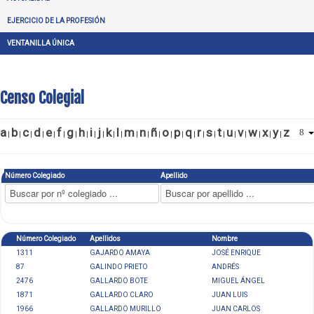
EJERCICIO DE LA PROFESIÓN
VENTANILLA ÚNICA
Censo Colegial
a
b
c
d
e
f
g
h
i
j
k
l
m
n
ñ
o
p
q
r
s
t
u
v
w
x
y
z
|
|
|
|
|
|
|
|
|
|
|
|
|
|
|
|
|
|
|
|
|
|
|
|
|
|
Número Colegiado
Apellido
Número Colegiado
Apellidos
Nombre
1311
GAJARDO AMAYA
JOSÉ ENRIQUE
87
GALINDO PRIETO
ANDRÉS
2476
GALLARDO BOTE
MIGUEL ÁNGEL
1871
GALLARDO CLARO
JUAN LUIS
1966
GALLARDO MURILLO
JUAN CARLOS