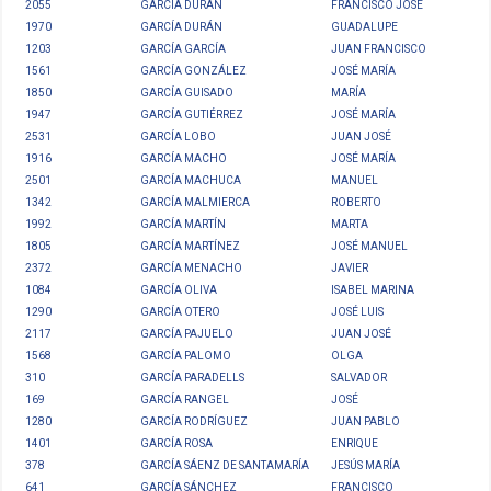
2055
GARCÍA DURÁN
FRANCISCO JOSÉ
1970
GARCÍA DURÁN
GUADALUPE
1203
GARCÍA GARCÍA
JUAN FRANCISCO
1561
GARCÍA GONZÁLEZ
JOSÉ MARÍA
1850
GARCÍA GUISADO
MARÍA
1947
GARCÍA GUTIÉRREZ
JOSÉ MARÍA
2531
GARCÍA LOBO
JUAN JOSÉ
1916
GARCÍA MACHO
JOSÉ MARÍA
2501
GARCÍA MACHUCA
MANUEL
1342
GARCÍA MALMIERCA
ROBERTO
1992
GARCÍA MARTÍN
MARTA
1805
GARCÍA MARTÍNEZ
JOSÉ MANUEL
2372
GARCÍA MENACHO
JAVIER
1084
GARCÍA OLIVA
ISABEL MARINA
1290
GARCÍA OTERO
JOSÉ LUIS
2117
GARCÍA PAJUELO
JUAN JOSÉ
1568
GARCÍA PALOMO
OLGA
310
GARCÍA PARADELLS
SALVADOR
169
GARCÍA RANGEL
JOSÉ
1280
GARCÍA RODRÍGUEZ
JUAN PABLO
1401
GARCÍA ROSA
ENRIQUE
378
GARCÍA SÁENZ DE SANTAMARÍA
JESÚS MARÍA
641
GARCÍA SÁNCHEZ
FRANCISCO