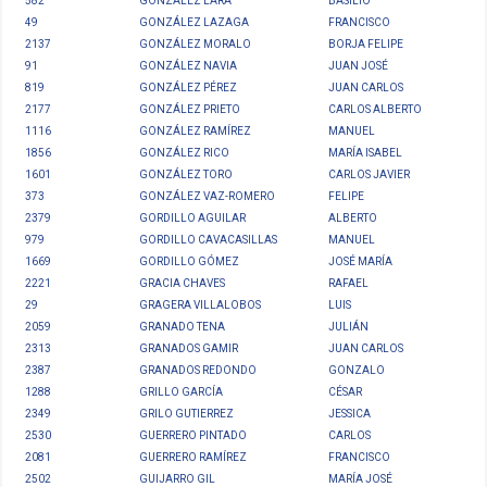
582
GONZÁLEZ LARA
BASILIO
49
GONZÁLEZ LAZAGA
FRANCISCO
2137
GONZÁLEZ MORALO
BORJA FELIPE
91
GONZÁLEZ NAVIA
JUAN JOSÉ
819
GONZÁLEZ PÉREZ
JUAN CARLOS
2177
GONZÁLEZ PRIETO
CARLOS ALBERTO
1116
GONZÁLEZ RAMÍREZ
MANUEL
1856
GONZÁLEZ RICO
MARÍA ISABEL
1601
GONZÁLEZ TORO
CARLOS JAVIER
373
GONZÁLEZ VAZ-ROMERO
FELIPE
2379
GORDILLO AGUILAR
ALBERTO
979
GORDILLO CAVACASILLAS
MANUEL
1669
GORDILLO GÓMEZ
JOSÉ MARÍA
2221
GRACIA CHAVES
RAFAEL
29
GRAGERA VILLALOBOS
LUIS
2059
GRANADO TENA
JULIÁN
2313
GRANADOS GAMIR
JUAN CARLOS
2387
GRANADOS REDONDO
GONZALO
1288
GRILLO GARCÍA
CÉSAR
2349
GRILO GUTIERREZ
JESSICA
2530
GUERRERO PINTADO
CARLOS
2081
GUERRERO RAMÍREZ
FRANCISCO
2502
GUIJARRO GIL
MARÍA JOSÉ