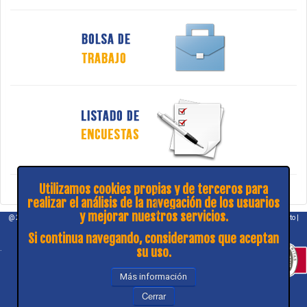
Utilizamos cookies propias y de terceros para
realizar el análisis de la navegación de los usuarios
y mejorar nuestros servicios.
@ 2026 COPITIBA |
Aviso legal
|
Política de privacidad
|
¿Consulta y sugerencias?
|
Contacto
|
Mapa web
Si continua navegando, consideramos que aceptan
.
su uso.
Más información
Cerrar