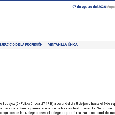
07 de agosto del 2026
Mapa
EJERCICIO DE LA PROFESIÓN
VENTANILLA ÚNICA
 de Badajoz (C/ Felipe Checa, 27 1º-B)
a partir del día 8 de junio hasta el 9 de s
llanueva de la Serena permanecerán cerradas desde el mismo día. Se comunica
 equipos en las Delegaciones, el colegiado podrá realizar la solicitud del mo