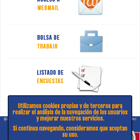
Utilizamos cookies propias y de terceros para
realizar el análisis de la navegación de los usuarios
y mejorar nuestros servicios.
@ 2026 COPITIBA |
Aviso legal
|
Política de privacidad
|
¿Consulta y sugerencias?
|
Contacto
|
Mapa web
Si continua navegando, consideramos que aceptan
.
su uso.