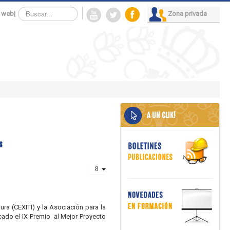
Buscar...
 web
|
Zona privada
A UN CLIK!
s
ra (CEXITI) y la Asociación para la
ado el IX Premio al Mejor Proyecto