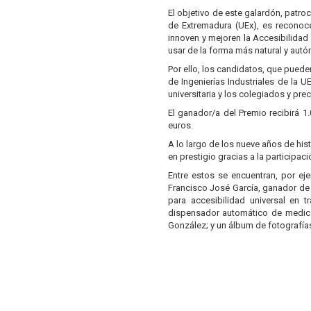
El objetivo de este galardón, patro
de Extremadura (UEx), es reconoce
innoven y mejoren la Accesibilidad
usar de la forma más natural y aut
Por ello, los candidatos, que puede
de Ingenierías Industriales de la 
universitaria y los colegiados y pr
El ganador/a del Premio recibirá 1
euros.
A lo largo de los nueve años de his
en prestigio gracias a la participa
Entre estos se encuentran, por ej
Francisco José García, ganador de 
para accesibilidad universal en 
dispensador automático de medic
González; y un álbum de fotografía