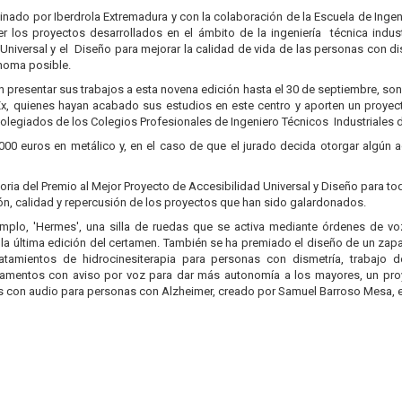
cinado por Iberdrola Extremadura y con la colaboración de la Escuela de Ingeni
r los proyectos desarrollados en el ámbito de la ingeniería técnica indu
 Universal y el Diseño para mejorar la calidad de vida de las personas con 
ónoma posible.
n presentar sus trabajos a esta novena edición hasta el 30 de septiembre, so
UEx, quienes hayan acabado sus estudios en este centro y aporten un proye
ecolegiados de los Colegios Profesionales de Ingeniero Técnicos Industriales
.000 euros en metálico y, en el caso de que el jurado decida otorgar algún 
toria del Premio al Mejor Proyecto de Accesibilidad Universal y Diseño para 
ción, calidad y repercusión de los proyectos que han sido galardonados.
emplo, 'Hermes', una silla de ruedas que se activa mediante órdenes de v
la última edición del certamen. También se ha premiado el diseño de un za
tratamientos de hidrocinesiterapia para personas con dismetría, trabaj
amentos con aviso por voz para dar más autonomía a los mayores, un pro
s con audio para personas con Alzheimer, creado por Samuel Barroso Mesa, e