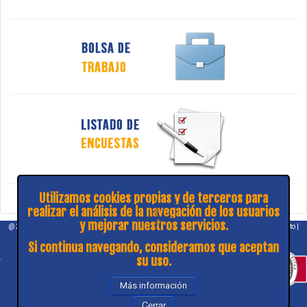
Utilizamos cookies propias y de terceros para
realizar el análisis de la navegación de los usuarios
y mejorar nuestros servicios.
@ 2026 COPITIBA |
Aviso legal
|
Política de privacidad
|
¿Consulta y sugerencias?
|
Contacto
|
Mapa web
Si continua navegando, consideramos que aceptan
.
su uso.
Más información
Cerrar