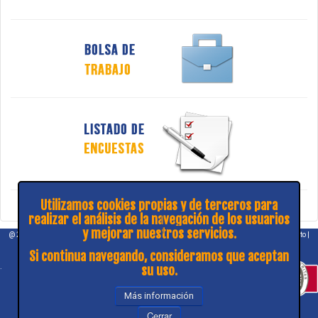
Utilizamos cookies propias y de terceros para
realizar el análisis de la navegación de los usuarios
y mejorar nuestros servicios.
@ 2026 COPITIBA |
Aviso legal
|
Política de privacidad
|
¿Consulta y sugerencias?
|
Contacto
|
Mapa web
Si continua navegando, consideramos que aceptan
.
su uso.
Más información
Cerrar